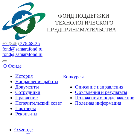
+7 (846)
276-68-25
fond@samarafond.ru
fond@samarafond.ru
О Фонде
История
Конкурсы
Направления работы
Документы
Описание направления
Сотрудники
Объявления и результаты
Правление
Положения о поддержке про
Попечительский совет
Полезная информация
Партнеры
Реквизиты
О Фонде