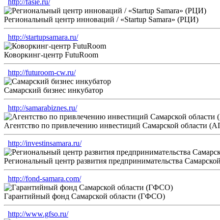
http://fasie.ru/
Региональный центр инноваций / «Startup Samara» (РЦИ)
http://startupsamara.ru/
Коворкинг-центр FutuRoom
http://futuroom-cw.ru/
Самарский бизнес инкубатор
http://samarabiznes.ru/
Агентство по привлечению инвестиций Самарской области (
http://investinsamara.ru/
Региональный центр развития предпринимательства Самарской
http://fond-samara.com/
Гарантийный фонд Самарской области (ГФСО)
http://www.gfso.ru/