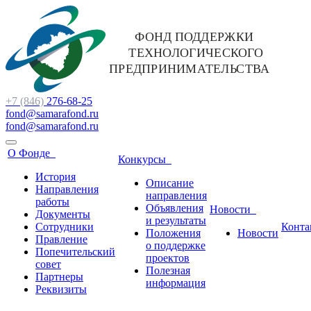
+7 (846)
276-68-25
fond@samarafond.ru
fond@samarafond.ru
О Фонде
Конкурсы
История
Описание
Направления
направления
работы
Объявления
Новости
Документы
и результаты
Сотрудники
Конта
Положения
Новости
Правление
о поддержке
Попечительский
проектов
совет
Полезная
Партнеры
информация
Реквизиты