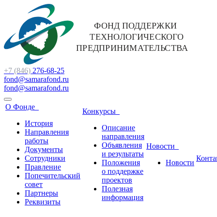
+7 (846)
276-68-25
fond@samarafond.ru
fond@samarafond.ru
О Фонде
Конкурсы
История
Описание
Направления
направления
работы
Объявления
Новости
Документы
и результаты
Сотрудники
Конта
Положения
Новости
Правление
о поддержке
Попечительский
проектов
совет
Полезная
Партнеры
информация
Реквизиты