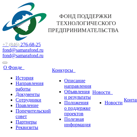
+7 (846)
276-68-25
fond@samarafond.ru
fond@samarafond.ru
О Фонде
Конкурсы
История
Описание
Направления
направления
работы
Объявления
Новости
Документы
и результаты
Сотрудники
Конта
Положения
Новости
Правление
о поддержке
Попечительский
проектов
совет
Полезная
Партнеры
информация
Реквизиты