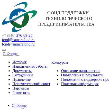
+7 (846)
276-68-25
fond@samarafond.ru
fond@samarafond.ru
О Фонде
История
Конкурсы
Направления работы
Документы
Описание направления
Сотрудники
Объявления и результаты
Правление
Положения о поддержке про
Попечительский совет
Полезная информация
Партнеры
Реквизиты
О Фонде