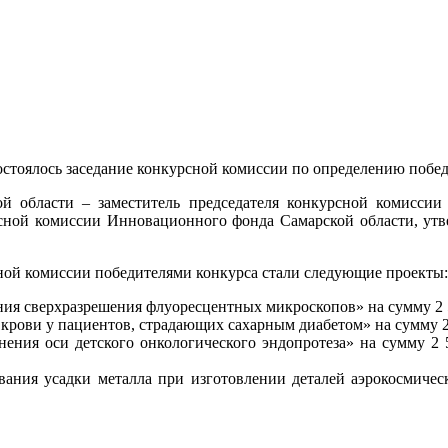
состоялось заседание конкурсной комиссии по определению побе
 области – заместитель председателя конкурсной комиссии 
урсной комиссии Инновационного фонда Самарской области, ут
сной комиссии победителями конкурса стали следующие проекты:
ения сверхразрешения флуоресцентных микроскопов» на сумму 
в крови у пациентов, страдающих сахарным диабетом» на сумм
нения оси детского онкологического эндопротеза» на сумму 
ования усадки металла при изготовлении деталей аэрокосмичес