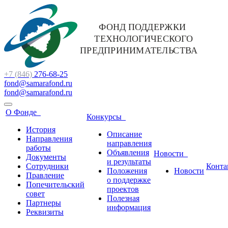
+7 (846)
276-68-25
fond@samarafond.ru
fond@samarafond.ru
О Фонде
Конкурсы
История
Описание
Направления
направления
работы
Объявления
Новости
Документы
и результаты
Сотрудники
Конта
Положения
Новости
Правление
о поддержке
Попечительский
проектов
совет
Полезная
Партнеры
информация
Реквизиты