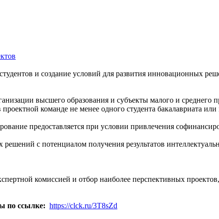
тудентов и создание условий для развития инновационных реше
ганизации высшего образования и субъекты малого и среднего 
 проектной команде не менее одного студента бакалавриата или
рование предоставляется при условии привлечения софинансиро
решений с потенциалом получения результатов интеллектуально
кспертной комиссией и отбор наиболее перспективных проектов,
ы по ссылке:
https://clck.ru/3T8sZd