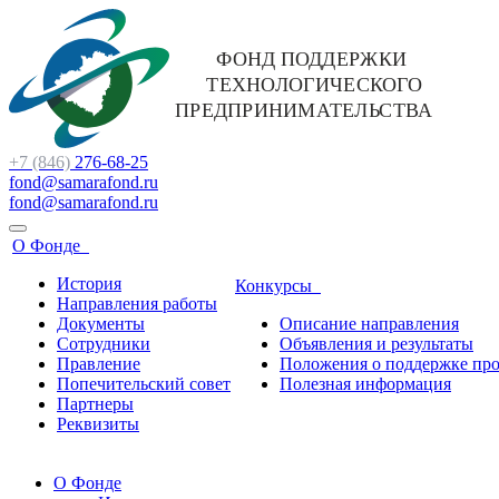
+7 (846)
276-68-25
fond@samarafond.ru
fond@samarafond.ru
О Фонде
История
Конкурсы
Направления работы
Документы
Описание направления
Сотрудники
Объявления и результаты
Правление
Положения о поддержке про
Попечительский совет
Полезная информация
Партнеры
Реквизиты
О Фонде