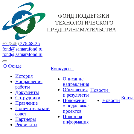
+7 (846)
276-68-25
fond@samarafond.ru
fond@samarafond.ru
О Фонде
Конкурсы
История
Описание
Направления
направления
работы
Объявления
Новости
Документы
и результаты
Сотрудники
Конта
Положения
Новости
Правление
о поддержке
Попечительский
проектов
совет
Полезная
Партнеры
информация
Реквизиты