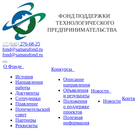
+7 (846)
276-68-25
fond@samarafond.ru
fond@samarafond.ru
О Фонде
Конкурсы
История
Описание
Направления
направления
работы
Объявления
Новости
Документы
и результаты
Сотрудники
Конта
Положения
Новости
Правление
о поддержке
Попечительский
проектов
совет
Полезная
Партнеры
информация
Реквизиты